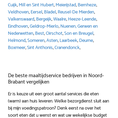
Cuijk
,
Mill en Sint Hubert
,
Meierijstad
,
Bernheze
,
Veldhoven
,
Eersel
,
Bladel
,
Reusel-De Mierden
,
Valkenswaard
,
Bergeijk
,
Waalre
,
Heeze-Leende
,
Eindhoven
,
Geldrop-Mierlo
,
Nuenen, Gerwen en
Nederwetten
,
Best
,
Oirschot
,
Son en Breugel
,
Helmond
,
Someren
,
Asten
,
Laarbeek
,
Deurne
,
Boxmeer
,
Sint Anthonis
,
Cranendonck
,
De beste maaltijdservice bedrijven in Noord-
Brabant vergelijken
Er is keuze uit een groot aantal services die eten
(warm) aan huis leveren. Welke bezorgdienst sluit aan
bij mijn voedingspatroon? Denk eerst na over het
soort eten dat u wenst en wat uw wekelijkse budget