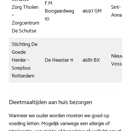
F.M.
Zorg Tholen
Sint-
Boogaardweg
4697 GM
–
Annaland
10
Zorgcentrum
De Schutse
Stichting De
Goede
Nieuw-
Herder –
De Heester 11
4681 BX
Vosseme
Soepbus
Rotterdam
Dieetmaaltijden aan huis bezorgen
Wanneer we ouder worden moeten we goed op
voeding letten. Mogelijk vanwege een allergie of