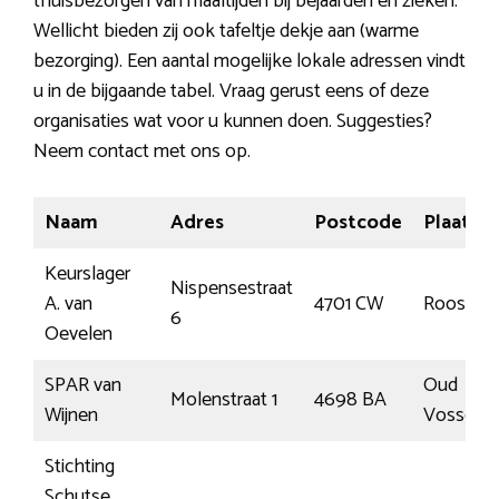
thuisbezorgen van maaltijden bij bejaarden en zieken.
Wellicht bieden zij ook tafeltje dekje aan (warme
bezorging). Een aantal mogelijke lokale adressen vindt
u in de bijgaande tabel. Vraag gerust eens of deze
organisaties wat voor u kunnen doen. Suggesties?
Neem contact met ons op.
Naam
Adres
Postcode
Plaats
Keurslager
Nispensestraat
A. van
4701 CW
Roosenda
6
Oevelen
SPAR van
Oud
Molenstraat 1
4698 BA
Wijnen
Vosseme
Stichting
Schutse