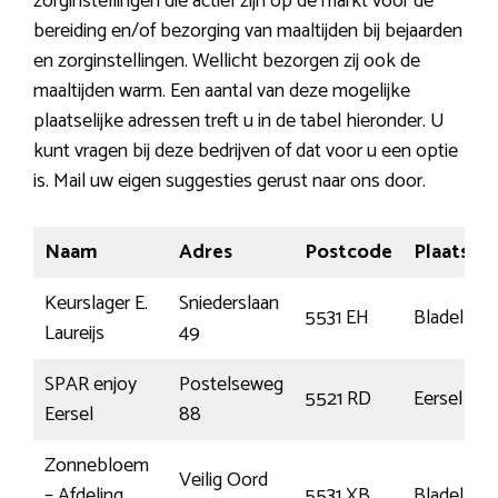
zorginstellingen die actief zijn op de markt voor de
bereiding en/of bezorging van maaltijden bij bejaarden
en zorginstellingen. Wellicht bezorgen zij ook de
maaltijden warm. Een aantal van deze mogelijke
plaatselijke adressen treft u in de tabel hieronder. U
kunt vragen bij deze bedrijven of dat voor u een optie
is. Mail uw eigen suggesties gerust naar ons door.
Naam
Adres
Postcode
Plaats
Keurslager E.
Sniederslaan
5531 EH
Bladel
Laureijs
49
SPAR enjoy
Postelseweg
5521 RD
Eersel
Eersel
88
Zonnebloem
Veilig Oord
– Afdeling
5531 XB
Bladel