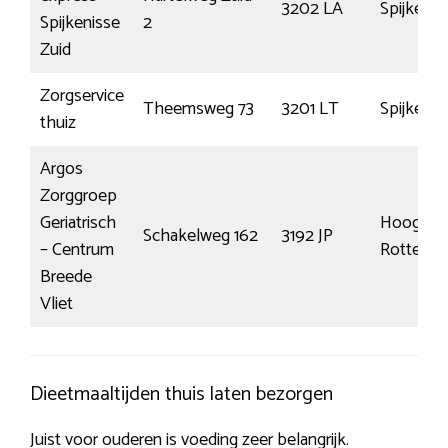
3202 LA
Spijkenis
Spijkenisse
2
Zuid
Zorgservice
Theemsweg 73
3201 LT
Spijkenis
thuiz
Argos
Zorggroep
Geriatrisch
Hoogvlie
Schakelweg 162
3192 JP
– Centrum
Rotterd
Breede
Vliet
Dieetmaaltijden thuis laten bezorgen
Juist voor ouderen is voeding zeer belangrijk.