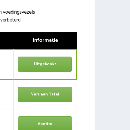
 en voedingsvezels
 verbeterd
Informatie
Uitgekookt
Vers aan Tafel
Apetito