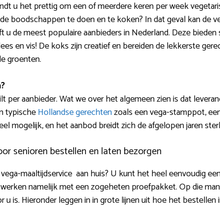
vindt u het prettig om een of meerdere keren per week vegetar
elf de boodschappen te doen en te koken? In dat geval kan de v
ft u de meest populaire aanbieders in Nederland. Deze bieden
es en vis! De koks zijn creatief en bereiden de lekkerste ger
de groenten.
n?
lt per aanbieder. Wat we over het algemeen zien is dat levera
an typische
Hollandse gerechten
zoals een vega-stamppot, een 
l mogelijk, en het aanbod breidt zich de afgelopen jaren sterk
oor senioren bestellen en laten bezorgen
ega-maaltijdservice aan huis? U kunt het heel eenvoudig een
s werken namelijk met een zogeheten proefpakket. Op die man
r u is. Hieronder leggen in in grote lijnen uit hoe het bestellen 