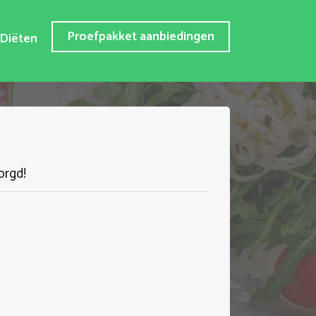
Proefpakket aanbiedingen
Diëten
orgd!