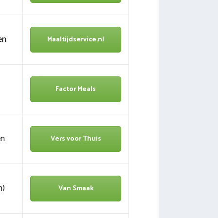
en
Maaltijdservice.nl
Factor Meals
en
Vers voor Thuis
n)
Van Smaak