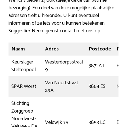
Wellicht bieden zij ook tafeltje dekje aan (warme
bezorging). Een deel van deze mogelijke plaatselijke
adressen treft u hieronder. U kunt eventueel
informeren of ze iets voor u kunnen betekenen.
Suggestie? Neem gerust contact met ons op.
Naam
Adres
Postcode
Plaa
Keurslager
Westerdorpsstraat
3871 AT
Hoev
Steltenpool
9
Van Noortstraat
SPAR Worst
3864 ES
Nijk
29A
Stichting
Zorggroep
Noordwest-
Veldwijk 75
3853 LC
Erme
Veluwe – De