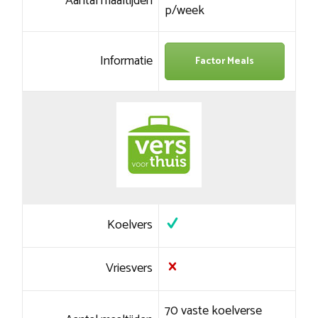
Aantal maaltijden
p/week
Informatie
Factor Meals
Koelvers
Vriesvers
70 vaste koelverse