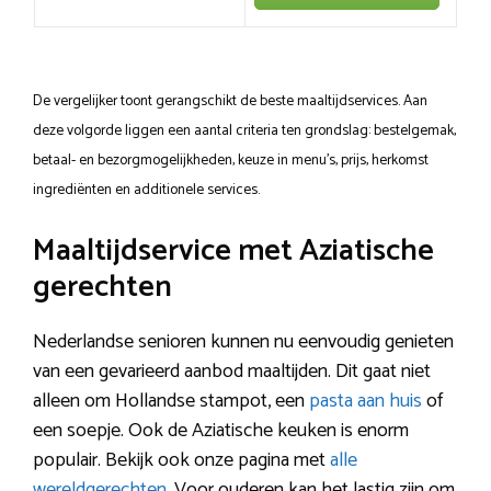
De vergelijker toont gerangschikt de beste maaltijdservices. Aan
deze volgorde liggen een aantal criteria ten grondslag: bestelgemak,
betaal- en bezorgmogelijkheden, keuze in menu’s, prijs, herkomst
ingrediënten en additionele services.
Maaltijdservice met Aziatische
gerechten
Nederlandse senioren kunnen nu eenvoudig genieten
van een gevarieerd aanbod maaltijden. Dit gaat niet
alleen om Hollandse stampot, een
pasta aan huis
of
een soepje. Ook de Aziatische keuken is enorm
populair. Bekijk ook onze pagina met
alle
wereldgerechten
. Voor ouderen kan het lastig zijn om