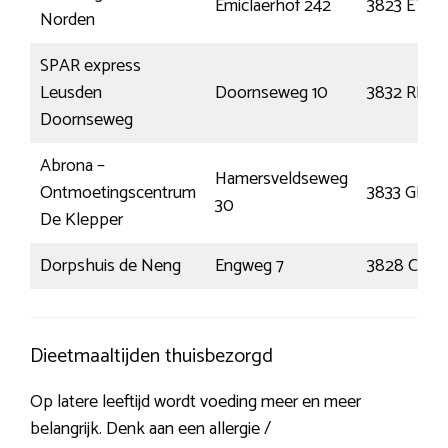
Emiclaerhof 242
3823 ET
Norden
SPAR express
Leusden
Doornseweg 10
3832 RL
Doornseweg
Abrona –
Hamersveldseweg
Ontmoetingscentrum
3833 GR
30
De Klepper
Dorpshuis de Neng
Engweg 7
3828 CJ
Dieetmaaltijden thuisbezorgd
Op latere leeftijd wordt voeding meer en meer
belangrijk. Denk aan een allergie /