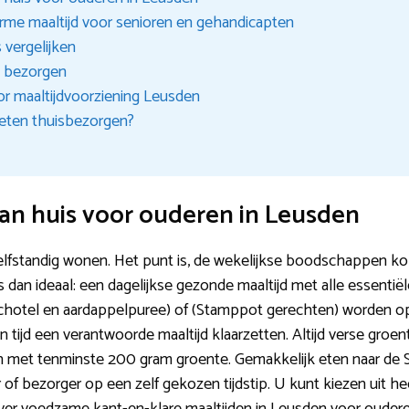
arme maaltijd voor senioren en gehandicapten
s vergelijken
n bezorgen
or maaltijdvoorziening Leusden
 eten thuisbezorgen?
an huis voor ouderen in Leusden
elfstandig wonen. Het punt is, de wekelijkse boodschappen k
s dan ideaal: een dagelijkse gezonde maaltijd met alle essentiël
lschotel en aardappelpuree) of (Stamppot gerechten) worden 
tijd een verantwoorde maaltijd klaarzetten. Altijd verse gro
et tenminste 200 gram groente. Gemakkelijk eten naar de Sch
of bezorger op een zelf gekozen tijdstip. U kunt kiezen uit hee