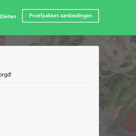
Proefpakket aanbiedingen
Diëten
orgd!