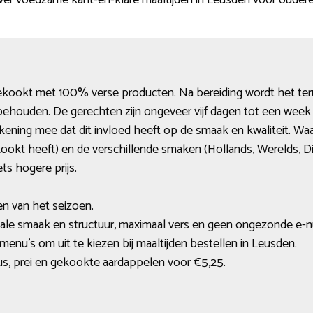
over voedzame kant-en-klare maaltijden in Leusden voor ouder
ekookt met 100% verse producten. Na bereiding wordt het t
ehouden. De gerechten zijn ongeveer vijf dagen tot een week 
ekening mee dat dit invloed heeft op de smaak en kwaliteit. W
ookt heeft) en de verschillende smaken (Hollands, Werelds, Di
ts hogere prijs.
en van het seizoen.
ale smaak en structuur, maximaal vers en geen ongezonde e-
enu’s om uit te kiezen bij maaltijden bestellen in Leusden.
s, prei en gekookte aardappelen voor €5,25.