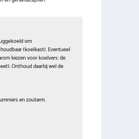
en en gehandicapten.
eruggekoeld om
houdbaar (koelkast). Eventueel
aarom kiezen voor koelvers: de
eet). Onthoud daarbij wel de
nummers en zoutarm.