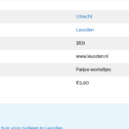
Utrecht
Leusden
3831
www.leusden.nl
Parijse worteltjes
€5,90
 huis voor ouderen in Leusden