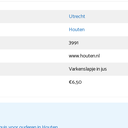
Utrecht
Houten
3991
www.houten.nl
Varkenslapje in jus
€6,50
huis voor ouderen in Houten