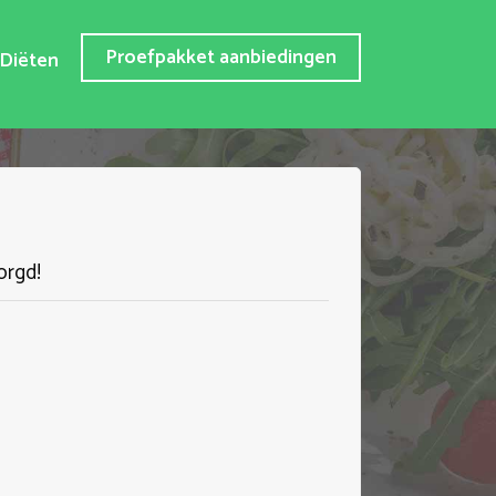
Proefpakket aanbiedingen
Diëten
orgd!