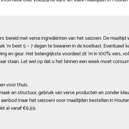
e informatie over voedzame kant-en-klare maaltijden in Houten
rs bereid met verse ingrediënten van het seizoen. De maaltij
ak ‘m beet 5 – 7 dagen te bewaren in de koelkast. Eventueel kun
ing en geur. Het belangrijkste voordeel zit ‘m in 100% vers, vo
ar staan. Let wel op dat u het binnen een week moet consume
en voor thuis.
smaak en structuur, gebruik van verse producten en zonder kleu
aanbod (naar het seizoen) voor maaltijden bestellen in Houten
t al vanaf €6,55.