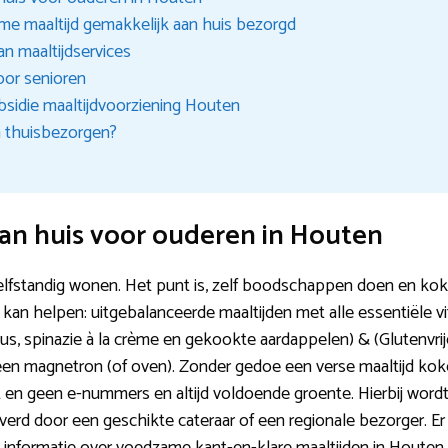
me maaltijd gemakkelijk aan huis bezorgd
an maaltijdservices
oor senioren
sidie maaltijdvoorziening Houten
n thuisbezorgen?
an huis voor ouderen in Houten
lfstandig wonen. Het punt is, zelf boodschappen doen en koken 
 kan helpen: uitgebalanceerde maaltijden met alle essentiële v
jus, spinazie à la crème en gekookte aardappelen) & (Glutenvri
 magnetron (of oven). Zonder gedoe een verse maaltijd koken
 en geen e-nummers en altijd voldoende groente. Hierbij word
everd door een geschikte cateraar of een regionale bezorger. Er