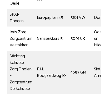
116
Oerle
SPAR
Europaplein 45
5101 VW
Dongen
Dongen
Joris Zorg –
Oost W
Zorgcentrum
Ganzeakkers 5
5091 CR
en
Vestakker
Middelb
Stichting
Schutse
Zorg Tholen
F.M.
Sint-
4697 GM
–
Boogaardweg 10
Annala
Zorgcentrum
De Schutse