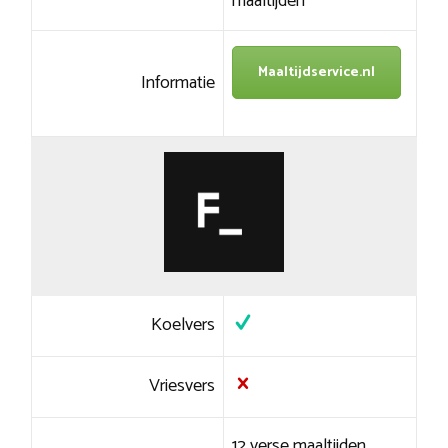
maaltijden
Maaltijdservice.nl
Informatie
Koelvers
Vriesvers
12 verse maaltijden