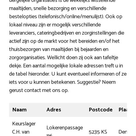
dergelijke organisaties is de wekelijks wisselende
maaltijden, snelle bezorging en verschillende
bestelopties (telefonisch/online/menulijst). Ook op
lokaal niveau zijn er mogelijk verschillende
leveranciers, cateringbedrijven en zorginstellingen die
actief zijn op de markt voor het bereiden en/of het
thuisbezorgen van maaltijden bij bejaarden en
zorgorganisaties. Wellicht doen zij ook aan tafeltje
dekje. Een aantal mogelijke lokale adressen treft u in
de tabel hieronder. U kunt eventueel informeren of ze
iets voor u kunnen betekenen. Suggestie? Neem
gerust contact met ons op.
Naam
Adres
Postcode
Plaats
Keurslager
Lokerenpassage
C.H. van
5235 KS
Den Bo