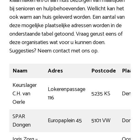
klaarmaken en/of aan huis bezorgen van maaltijden
bij senioren en hulpbehoevenden. Wellicht kan het
ook warm aan huis geleverd worden. Een aantal van
deze mogelijke plaatselijke adressen worden in de
onderstaande tabel getoond. Vraag gerust eens of
deze organisaties wat voor u kunnen doen.
Suggesties? Neem contact met ons op.
Naam
Adres
Postcode
Plaats
Keurslager
Lokerenpassage
C.H. van
5235 KS
Den Bo
116
Oerle
SPAR
Europaplein 45
5101 VW
Dongen
Dongen
Joris Zorg –
Oost W