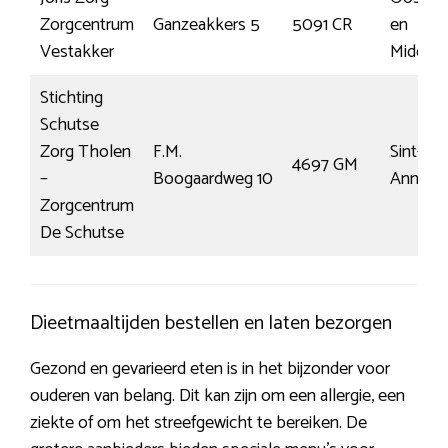
Zorgcentrum
Ganzeakkers 5
5091 CR
en
Vestakker
Middelb
Stichting
Schutse
Zorg Tholen
F.M.
Sint-
4697 GM
–
Boogaardweg 10
Annala
Zorgcentrum
De Schutse
Dieetmaaltijden bestellen en laten bezorgen
Gezond en gevarieerd eten is in het bijzonder voor
ouderen van belang. Dit kan zijn om een allergie, een
ziekte of om het streefgewicht te bereiken. De