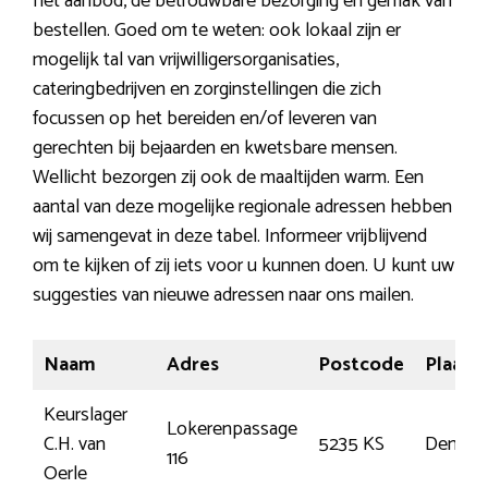
het aanbod, de betrouwbare bezorging en gemak van
bestellen. Goed om te weten: ook lokaal zijn er
mogelijk tal van vrijwilligersorganisaties,
cateringbedrijven en zorginstellingen die zich
focussen op het bereiden en/of leveren van
gerechten bij bejaarden en kwetsbare mensen.
Wellicht bezorgen zij ook de maaltijden warm. Een
aantal van deze mogelijke regionale adressen hebben
wij samengevat in deze tabel. Informeer vrijblijvend
om te kijken of zij iets voor u kunnen doen. U kunt uw
suggesties van nieuwe adressen naar ons mailen.
Naam
Adres
Postcode
Plaats
Keurslager
Lokerenpassage
C.H. van
5235 KS
Den Bo
116
Oerle