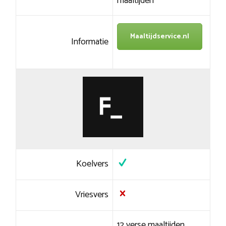
maaltijden
Maaltijdservice.nl
Informatie
Koelvers
Vriesvers
12 verse maaltijden