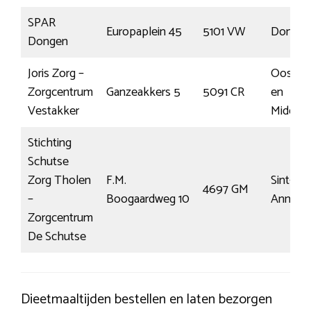
SPAR
Europaplein 45
5101 VW
Dongen
Dongen
Joris Zorg –
Oost W
Zorgcentrum
Ganzeakkers 5
5091 CR
en
Vestakker
Middelb
Stichting
Schutse
Zorg Tholen
F.M.
Sint-
4697 GM
–
Boogaardweg 10
Annala
Zorgcentrum
De Schutse
Dieetmaaltijden bestellen en laten bezorgen