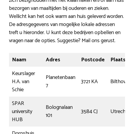
zich bezighouden met het klaarmaken en/of aan huis
bezorgen van maaltijden bij ouderen en zieken.
Wellicht kan het ook warm aan huis geleverd worden.
De adresgegevens van mogelijke lokale adressen
treft u hieronder. U kunt deze bedrijven opbellen en
vragen naar de opties. Suggestie? Mail ons gerust.
Naam
Adres
Postcode
Plaats
Keurslager
Planetenbaan
H.A. van
3721 KA
Bilthoven
7
Schie
SPAR
Bolognalaan
university
3584 CJ
Utrecht
101
HUB
Dorpshuis