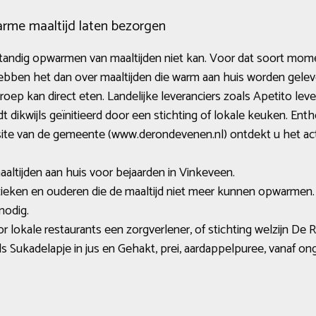
arme maaltijd laten bezorgen
lfstandig opwarmen van maaltijden niet kan. Voor dat soort momen
bben het dan over maaltijden die warm aan huis worden gelev
ep kan direct eten. Landelijke leveranciers zoals Apetito leve
dikwijls geïnitieerd door een stichting of lokale keuken. Entho
bsite van de gemeente (www.derondevenen.nl) ontdekt u het ac
aaltijden aan huis voor bejaarden in Vinkeveen.
zieken en ouderen die de maaltijd niet meer kunnen opwarmen.
nodig.
 lokale restaurants een zorgverlener, of stichting welzijn De
s Sukadelapje in jus en Gehakt, prei, aardappelpuree, vanaf on