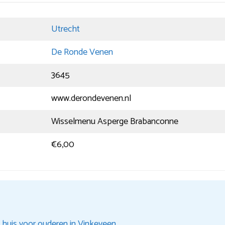
Utrecht
De Ronde Venen
3645
www.derondevenen.nl
Wisselmenu Asperge Brabanconne
€6,00
 huis voor ouderen in Vinkeveen