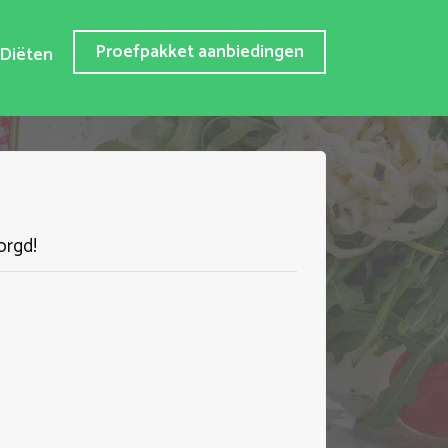
Proefpakket aanbiedingen
Diëten
orgd!