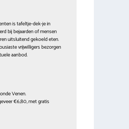
ten is tafeltje-dek-je in
erd bij bejaarden of mensen
ren uitsluitend gekoeld eten.
usiaste vrijwilligers bezorgen
tuele aanbod.
 Ronde Venen.
geveer €6,80, met gratis