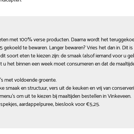
ndicapten.
e eten met 100% verse producten. Daarna wordt het teruggekoe
 5 gekoeld te bewaren. Langer bewaren? Vries het dan in. Dit is 
it soort eten te kiezen zijn: de smaak (alsof iemand voor u g
 dat u het binnen een week moet consumeren en dat de maaltijd
’s met voldoende groente.
jke smaak en structuur, vers uit de keuken en vrij van conserve
enu’s om uit te kiezen bij maaltijden bestellen in Vinkeveen.
 spekjes, aardappelpuree, bieslook voor €5,25.