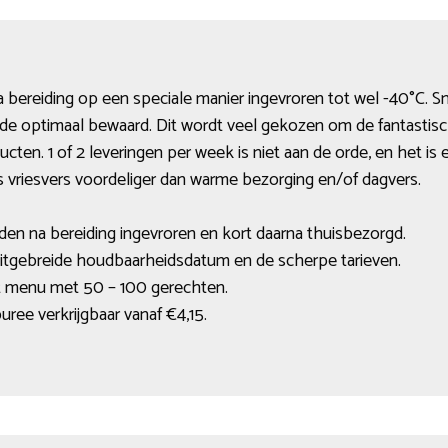
 bereiding op een speciale manier ingevroren tot wel -40°C. S
nde optimaal bewaard. Dit wordt veel gekozen om de fantastis
oducten. 1 of 2 leveringen per week is niet aan de orde, en het i
s vriesvers voordeliger dan warme bezorging en/of dagvers.
den na bereiding ingevroren en kort daarna thuisbezorgd.
uitgebreide houdbaarheidsdatum en de scherpe tarieven.
ast menu met 50 – 100 gerechten.
uree verkrijgbaar vanaf €4,15.