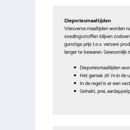
Diepvriesmaaltijden
Vriesverse maaltijden worden na
voedingsstoffen blijven zodoe
gunstige prijs t.o.v. versere pr
langer te bewaren. Gewoonlijk i
Diepvriesmaaltijden wor
Het gemak zit ‘m in de 
In de regel is er een v
Gehakt, prei, aardappelp