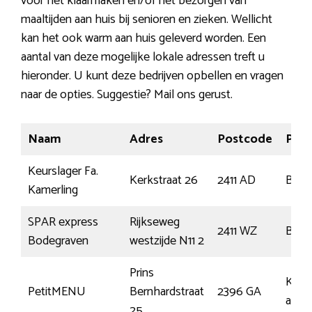
voor het klaarmaken en/of het bezorgen van
maaltijden aan huis bij senioren en zieken. Wellicht
kan het ook warm aan huis geleverd worden. Een
aantal van deze mogelijke lokale adressen treft u
hieronder. U kunt deze bedrijven opbellen en vragen
naar de opties. Suggestie? Mail ons gerust.
Naam
Adres
Postcode
Plaa
Keurslager Fa.
Kerkstraat 26
2411 AD
Bode
Kamerling
SPAR express
Rijkseweg
2411 WZ
Bode
Bodegraven
westzijde N11 2
Prins
Koud
PetitMENU
Bernhardstraat
2396 GA
aan d
25