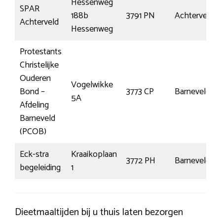
Hessenweg
SPAR
188b
3791 PN
Achterveld
Achterveld
Hessenweg
Protestants
Christelijke
Ouderen
Vogelwikke
Bond –
3773 CP
Barneveld
5A
Afdeling
Barneveld
(PCOB)
Eck-stra
Kraaikoplaan
3772 PH
Barneveld
begeleiding
1
Dieetmaaltijden bij u thuis laten bezorgen