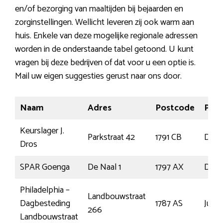
en/of bezorging van maaltijden bij bejaarden en
zorginstellingen. Wellicht leveren zij ook warm aan
huis. Enkele van deze mogelijke regionale adressen
worden in de onderstaande tabel getoond. U kunt
vragen bij deze bedrijven of dat voor u een optie is.
Mail uw eigen suggesties gerust naar ons door.
Naam
Adres
Postcode
Plaa
Keurslager J.
Parkstraat 42
1791 CB
Den 
Dros
SPAR Goenga
De Naal 1
1797 AX
Den 
Philadelphia –
Landbouwstraat
Dagbesteding
1787 AS
Julia
266
Landbouwstraat