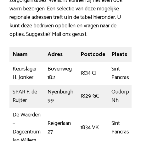
zorgorganisaties. Wellicht kunnen zij het eten ook
warm bezorgen. Een selectie van deze mogelijke
regionale adressen treft u in de tabel hieronder. U
kunt deze bedrijven opbellen en vragen naar de
opties. Suggestie? Mail ons gerust.
Naam
Adres
Postcode
Plaats
Keurslager
Bovenweg
Sint
1834 CJ
H. Jonker
182
Pancras
SPAR F. de
Nyenburgh
Oudorp
1829 GC
Ruijter
99
Nh
De Waerden
–
Reigerlaan
Sint
1834 VK
Dagcentrum
27
Pancras
Jan Willem