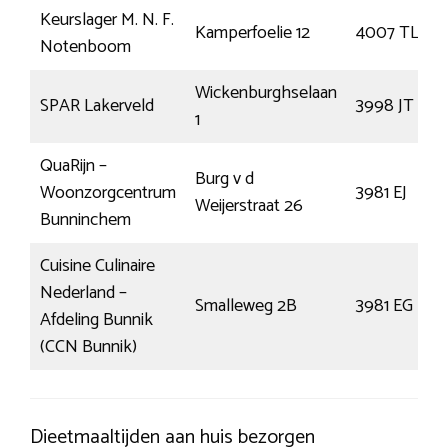
Keurslager M. N. F.
Kamperfoelie 12
4007 TL
Notenboom
Wickenburghselaan
SPAR Lakerveld
3998 JT
1
QuaRijn –
Burg v d
Woonzorgcentrum
3981 EJ
Weijerstraat 26
Bunninchem
Cuisine Culinaire
Nederland –
Smalleweg 2B
3981 EG
Afdeling Bunnik
(CCN Bunnik)
Dieetmaaltijden aan huis bezorgen