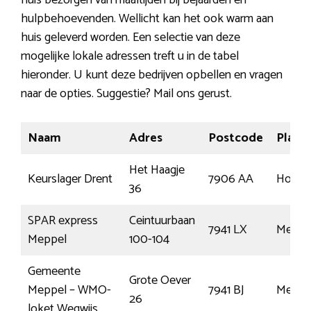
huis bezorgen van maaltijden bij bejaarden en
hulpbehoevenden. Wellicht kan het ook warm aan
huis geleverd worden. Een selectie van deze
mogelijke lokale adressen treft u in de tabel
hieronder. U kunt deze bedrijven opbellen en vragen
naar de opties. Suggestie? Mail ons gerust.
Naam
Adres
Postcode
Plaats
Het Haagje
Keurslager Drent
7906 AA
Hooge
36
SPAR express
Ceintuurbaan
7941 LX
Meppe
Meppel
100-104
Gemeente
Grote Oever
Meppel – WMO-
7941 BJ
Meppe
26
loket Wegwijs