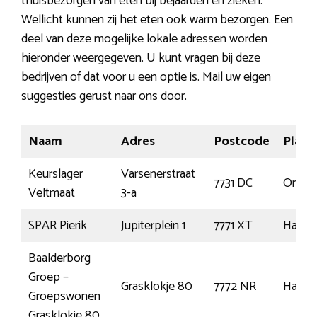
thuisbezorgen van eten bij bejaarden en zieken.
Wellicht kunnen zij het eten ook warm bezorgen. Een
deel van deze mogelijke lokale adressen worden
hieronder weergegeven. U kunt vragen bij deze
bedrijven of dat voor u een optie is. Mail uw eigen
suggesties gerust naar ons door.
Naam
Adres
Postcode
Plaat
Keurslager
Varsenerstraat
7731 DC
Omme
Veltmaat
3-a
SPAR Pierik
Jupiterplein 1
7771 XT
Harde
Baalderborg
Groep –
Grasklokje 80
7772 NR
Harde
Groepswonen
Grasklokje 80