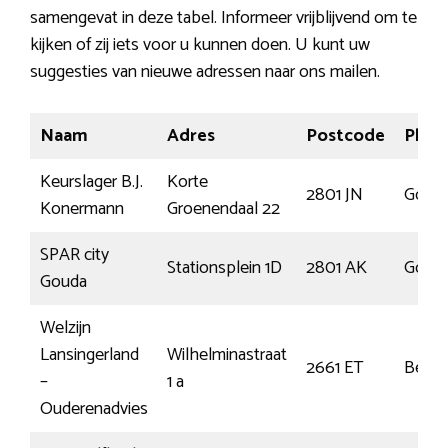
samengevat in deze tabel. Informeer vrijblijvend om te
kijken of zij iets voor u kunnen doen. U kunt uw
suggesties van nieuwe adressen naar ons mailen.
Naam
Adres
Postcode
Plaat
Keurslager B.J.
Korte
2801 JN
Goud
Konermann
Groenendaal 22
SPAR city
Stationsplein 1D
2801 AK
Goud
Gouda
Welzijn
Lansingerland
Wilhelminastraat
2661 ET
Berg
–
1 a
Ouderenadvies