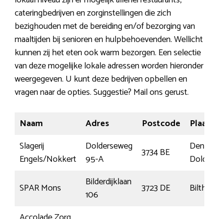
lokaal niveau zijn er mogelijk allerlei restaurants,
cateringbedrijven en zorginstellingen die zich
bezighouden met de bereiding en/of bezorging van
maaltijden bij senioren en hulpbehoevenden. Wellicht
kunnen zij het eten ook warm bezorgen. Een selectie
van deze mogelijke lokale adressen worden hieronder
weergegeven. U kunt deze bedrijven opbellen en
vragen naar de opties. Suggestie? Mail ons gerust.
Naam
Adres
Postcode
Plaats
Slagerij
Dolderseweg
Den
3734 BE
Engels/Nokkert
95-A
Dolder
Bilderdijklaan
SPAR Mons
3723 DE
Bilthov
106
Accolade Zorg