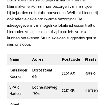
zorginstellingen die dagelijks actief zijn met het
klaarmaken en/of aan huis bezorgen van maaltijden
bij bejaarden en hulpbehoevenden. Wellicht bieden zij
ook tafeltje dekje aan (warme bezorging). De
adresgegevens van mogelijke lokale adressen treft u
hieronder. Vraag eens na of zij hierin iets voor u
kunnen betekenen. Stuur uw eigen suggesties gerust
naar ons door.
Naam
Adres
Postcode
Plaats
Keurslager
Dorpsstraat
7261 AX
Ruurlo
Kuenen
66
SPAR
Lochemseweg
7217 RK
Harfsen
Harfsen
130a
Vitaal