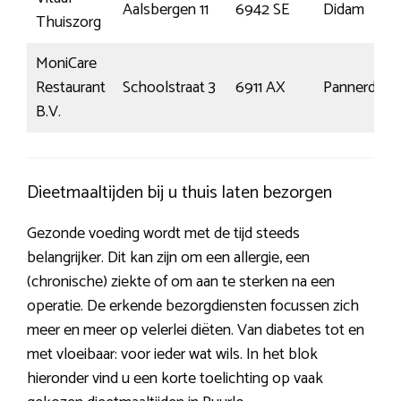
Aalsbergen 11
6942 SE
Didam
Thuiszorg
MoniCare
Restaurant
Schoolstraat 3
6911 AX
Pannerden
B.V.
Dieetmaaltijden bij u thuis laten bezorgen
Gezonde voeding wordt met de tijd steeds
belangrijker. Dit kan zijn om een allergie, een
(chronische) ziekte of om aan te sterken na een
operatie. De erkende bezorgdiensten focussen zich
meer en meer op velerlei diëten. Van diabetes tot en
met vloeibaar: voor ieder wat wils. In het blok
hieronder vind u een korte toelichting op vaak