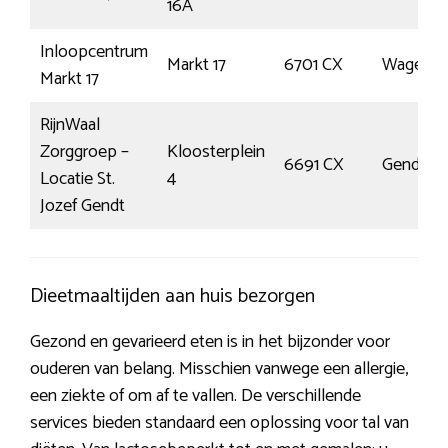
16A
Inloopcentrum
Markt 17
6701 CX
Wagenin
Markt 17
RijnWaal
Zorggroep –
Kloosterplein
6691 CX
Gendt
Locatie St.
4
Jozef Gendt
Dieetmaaltijden aan huis bezorgen
Gezond en gevarieerd eten is in het bijzonder voor
ouderen van belang. Misschien vanwege een allergie,
een ziekte of om af te vallen. De verschillende
services bieden standaard een oplossing voor tal van