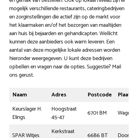
en gemak van bestellen. Ook op lokaal niveau zijn er
mogelijk verschillende restaurants, cateringbedrijven
en zorginstellingen die actief zijn op de markt voor
het klaarmaken en/of het bezorgen van maaltijden
aan huis bij bejaarden en gehandicapten. Wellicht
kunnen deze aanbieders ook warm leveren. Een
aantal van deze mogelijke lokale adressen worden
hieronder weergegeven. U kunt deze bedrijven
opbellen en vragen naar de opties. Suggestie? Mail
ons gerust.
Naam
Adres
Postcode
Plaats
Keurslager H.
Hoogstraat
6701 BM
Wagenin
Elings
45-47
Kerkstraat
SPAR Witjes
6686 BT
Doornen