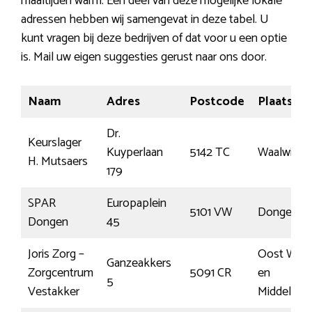
maaltijden warm. Een deel van deze mogelijke lokale
adressen hebben wij samengevat in deze tabel. U
kunt vragen bij deze bedrijven of dat voor u een optie
is. Mail uw eigen suggesties gerust naar ons door.
Naam
Adres
Postcode
Plaats
Dr.
Keurslager
Kuyperlaan
5142 TC
Waalwijk
H. Mutsaers
179
SPAR
Europaplein
5101 VW
Dongen
Dongen
45
Joris Zorg –
Oost Wes
Ganzeakkers
Zorgcentrum
5091 CR
en
5
Vestakker
Middelbee