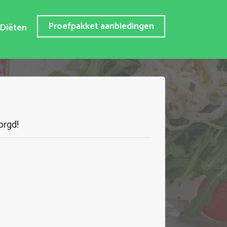
Proefpakket aanbiedingen
Diëten
orgd!