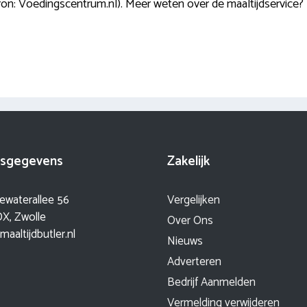
 (bron: Voedingscentrum.nl). Meer weten over de maaltijdservic
sgegevens
Zakelijk
ewaterallee 56
Vergelijken
X, Zwolle
Over Ons
maaltijdbutler.nl
Nieuws
Adverteren
Bedrijf Aanmelden
Vermelding verwijderen