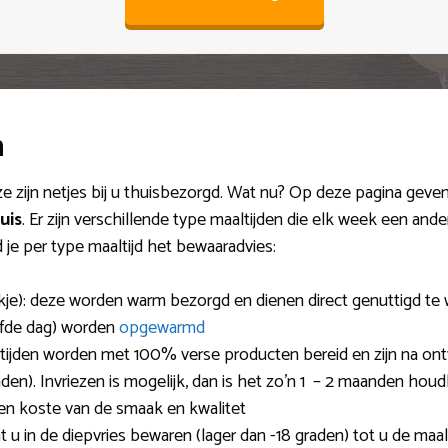
n
e zijn netjes bij u thuisbezorgd. Wat nu? Op deze pagina geven
uis
. Er zijn verschillende type maaltijden die elk week een a
je per type maaltijd het bewaaradvies:
kje): deze worden warm bezorgd en dienen direct genuttigd te w
lfde dag) worden
opgewarmd
ltijden worden met 100% verse producten bereid en zijn na o
aden). Invriezen is mogelijk, dan is het zo’n 1 – 2 maanden houd
en koste van de smaak en kwalitet
 u in de diepvries bewaren (lager dan -18 graden) tot u de maalt