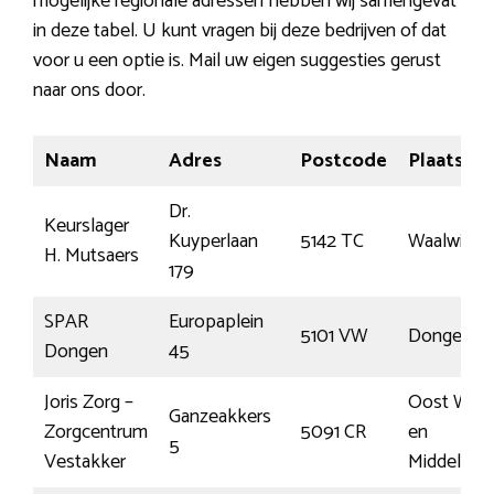
mogelijke regionale adressen hebben wij samengevat
in deze tabel. U kunt vragen bij deze bedrijven of dat
voor u een optie is. Mail uw eigen suggesties gerust
naar ons door.
Naam
Adres
Postcode
Plaats
Dr.
Keurslager
Kuyperlaan
5142 TC
Waalwijk
H. Mutsaers
179
SPAR
Europaplein
5101 VW
Dongen
Dongen
45
Joris Zorg –
Oost Wes
Ganzeakkers
Zorgcentrum
5091 CR
en
5
Vestakker
Middelbee