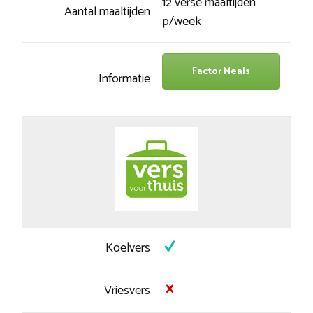
12 verse maaltijden
Aantal maaltijden
p/week
Factor Meals
Informatie
Koelvers
Vriesvers