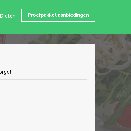
Proefpakket aanbiedingen
Diëten
orgd!