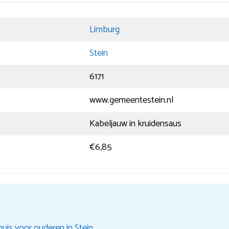
Limburg
Stein
6171
www.gemeentestein.nl
Kabeljauw in kruidensaus
€6,85
uis voor ouderen in Stein