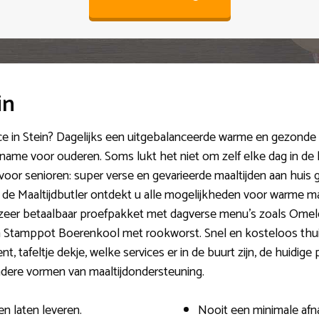
in
e in Stein? Dagelijks een uitgebalanceerde warme en gezonde m
name voor ouderen. Soms lukt het niet om zelf elke dag in de
oor senioren: super verse en gevarieerde maaltijden aan huis g
 Maaltijdbutler ontdekt u alle mogelijkheden voor warme maalt
n zeer betaalbaar proefpakket met dagverse menu’s zoals Ome
en Stamppot Boerenkool met rookworst. Snel en kosteloos thuis
t, tafeltje dekje, welke services er in de buurt zijn, de huidig
andere vormen van maaltijdondersteuning.
n laten leveren.
Nooit een minimale afn