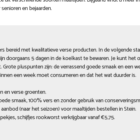
e uit verschillende soorten maaltijden. Bijgaand vindt u meer 
r senioren en bejaarden.
rs bereid met kwalitatieve verse producten. In de volgende s
ijn doorgaans 5 dagen in de koelkast te bewaren. Je kunt het oo
t. Grote pluspunten zijn: de verrassend goede smaak en een we
binnen een week moet consumeren en dat het wat duurder is.
n en verse groenten.
goede smaak, 100% vers en zonder gebruik van conserveringsm
aanbod (naar het seizoen) voor maaltijden bestellen in Stein.
kjes, schijfjes rookworst verkrijgbaar vanaf €5,75.