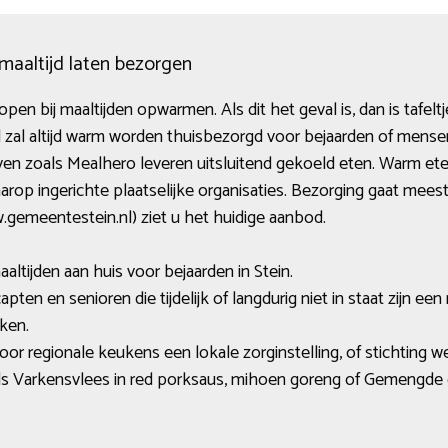
 maaltijd laten bezorgen
n bij maaltijden opwarmen. Als dit het geval is, dan is tafeltj
d zal altijd warm worden thuisbezorgd voor bejaarden of mens
jven zoals Mealhero leveren uitsluitend gekoeld eten. Warm et
p ingerichte plaatselijke organisaties. Bezorging gaat meestal 
gemeentestein.nl) ziet u het huidige aanbod.
altijden aan huis voor bejaarden in Stein.
ten en senioren die tijdelijk of langdurig niet in staat zijn een 
ken.
r regionale keukens een lokale zorginstelling, of stichting wel
ls Varkensvlees in red porksaus, mihoen goreng of Gemengde g