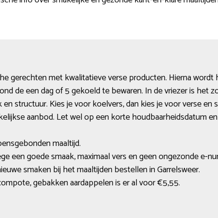
ische info over smakelijke en gezonde kant-en-klare maaltijde
che gerechten met kwalitatieve verse producten. Hierna wordt 
rond de een dag of 5 gekoeld te bewaren. In de vriezer is het 
ak en structuur. Kies je voor koelvers, dan kies je voor verse 
ekelijkse aanbod. Let wel op een korte houdbaarheidsdatum en d
zoensgebonden maaltijd.
ege een goede smaak, maximaal vers en geen ongezonde e-n
nieuwe smaken bij het maaltijden bestellen in Garrelsweer.
ompote, gebakken aardappelen is er al voor €5,55.