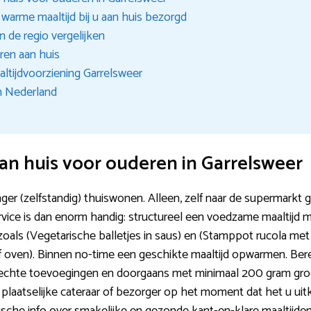
 warme maaltijd bij u aan huis bezorgd
n de regio vergelijken
ren aan huis
ltijdvoorziening Garrelsweer
n Nederland
an huis voor ouderen in Garrelsweer
r (zelfstandig) thuiswonen. Alleen, zelf naar de supermarkt ga
rvice is dan enorm handig: structureel een voedzame maaltijd
 zoals (Vegetarische balletjes in saus) en (Stamppot rucola 
oven). Binnen no-time een geschikte maaltijd opwarmen. Berei
echte toevoegingen en doorgaans met minimaal 200 gram groen
een plaatselijke cateraar of bezorger op het moment dat het u ui