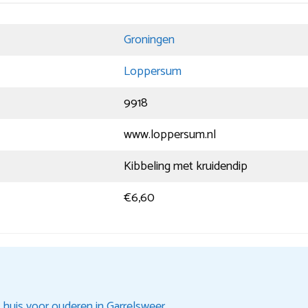
Groningen
Loppersum
9918
www.loppersum.nl
Kibbeling met kruidendip
€6,60
 huis voor ouderen in Garrelsweer