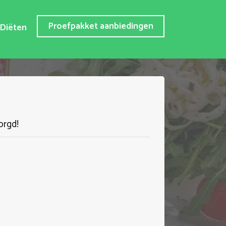
Proefpakket aanbiedingen
Diëten
orgd!