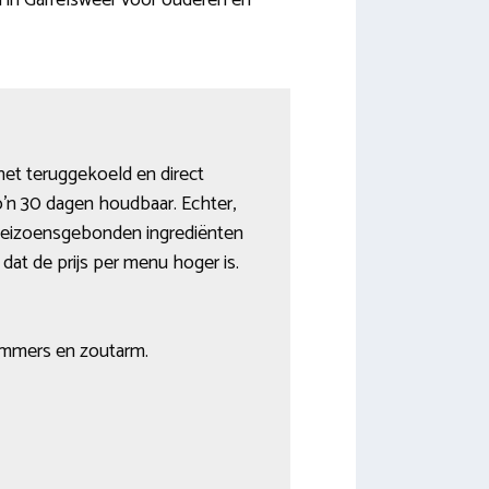
n in Garrelsweer voor ouderen en
het teruggekoeld en direct
zo’n 30 dagen houdbaar. Echter,
en seizoensgebonden ingrediënten
at de prijs per menu hoger is.
ummers en zoutarm.