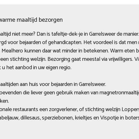
: warme maaltijd bezorgen
ijd niet meer? Dan is tafeltje-dek-je in Garrelsweer de manier.
gd voor bejaarden of gehandicapten. Het voordeel is dat men
ls Mealhero kunnen daar wat minder in betekenen. Warm eten b
n stichting welzijn. Bezorging gaat meestal via vrijwilligers. 
 u het aanbod in uw eigen regio.
altijden aan huis voor bejaarden in Garrelsweer.
oevenden die liever geen gebruik maken van magnetronmaaltij
ken.
onale restaurants een zorgverlener, of stichting welzijn Loppe
eljauw, dillesaus, sperziebonen, krieltjes en Vispotje in bote