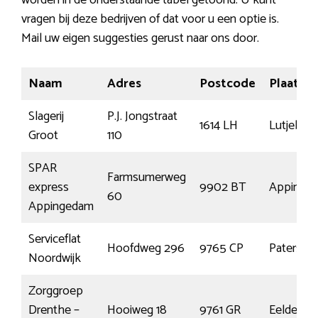
worden in de onderstaande tabel getoond. U kunt
vragen bij deze bedrijven of dat voor u een optie is.
Mail uw eigen suggesties gerust naar ons door.
Naam
Adres
Postcode
Plaats
Slagerij
P.J. Jongstraat
1614 LH
Lutjebro
Groot
110
SPAR
Farmsumerweg
express
9902 BT
Appinge
60
Appingedam
Serviceflat
Hoofdweg 296
9765 CP
Paterswo
Noordwijk
Zorggroep
Drenthe –
Hooiweg 18
9761 GR
Eelde