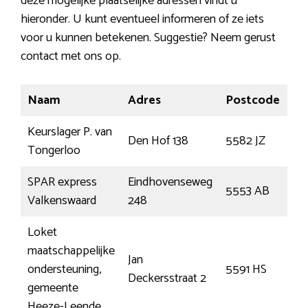
deze mogelijke plaatselijke adressen vindt u
hieronder. U kunt eventueel informeren of ze iets
voor u kunnen betekenen. Suggestie? Neem gerust
contact met ons op.
Naam
Adres
Postcode
Pl
Keurslager P. van
Den Hof 138
5582 JZ
Wa
Tongerloo
SPAR express
Eindhovenseweg
5553 AB
Va
Valkenswaard
248
Loket
maatschappelijke
Jan
ondersteuning,
5591 HS
He
Deckersstraat 2
gemeente
Heeze-Leende