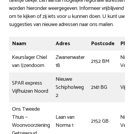
tafeltje dekje. Een aantal mogelijke regionale adressen
worden hieronder weergegeven. Informeer vrijblijvend
om te kijken of zij iets voor u kunnen doen. U kunt uw
suggesties van nieuwe adressen naar ons mailen.
Naam
Adres
Postcode
Plaat
Keurslager Chiel
Zwanenwater
Nieuw
2152 BM
van IJzendoorn
18
Venn
Nieuwe
SPAR express
Schipholweg
2141 BG
Vijfhu
Vijfhuizen Noord
2
Ons Tweede
Thuis –
Laan van
Nieuw
2152 GB
Woonvoorziening
Norma 1
Venn
Getsewoud