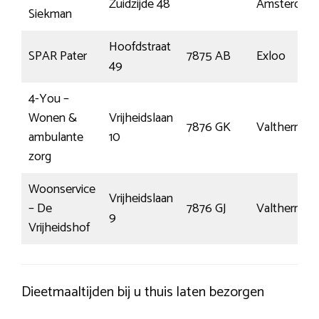
Zuidzijde 48
Amsterdam
Siekman
Hoofdstraat
SPAR Pater
7875 AB
Exloo
49
4-You –
Wonen &
Vrijheidslaan
7876 GK
Valthermon
ambulante
10
zorg
Woonservice
Vrijheidslaan
– De
7876 GJ
Valthermon
9
Vrijheidshof
Dieetmaaltijden bij u thuis laten bezorgen