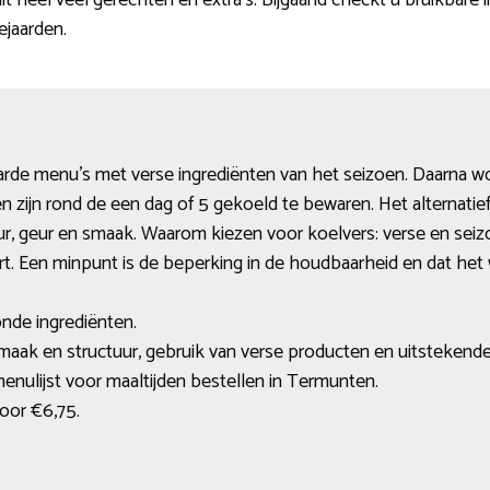
t heel veel gerechten en extra’s. Bijgaand checkt u bruikbare 
ejaarden.
aarde menu’s met verse ingrediënten van het seizoen. Daarna w
n zijn rond de een dag of 5 gekoeld te bewaren. Het alternatief 
ctuur, geur en smaak. Waarom kiezen voor koelvers: verse en s
rt. Een minpunt is de beperking in de houdbaarheid en dat het 
nde ingrediënten.
smaak en structuur, gebruik van verse producten en uitsteken
nulijst voor maaltijden bestellen in Termunten.
 voor €6,75.