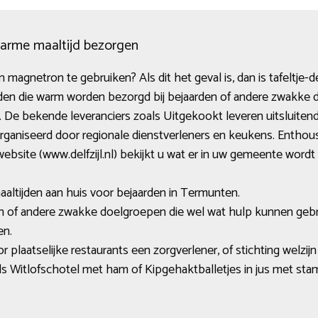
warme maaltijd bezorgen
n magnetron te gebruiken? Als dit het geval is, dan is tafeltje-
ijden die warm worden bezorgd bij bejaarden of andere zwakke
e bekende leveranciers zoals Uitgekookt leveren uitsluiten
rganiseerd door regionale dienstverleners en keukens. Enthousia
ebsite (www.delfzijl.nl) bekijkt u wat er in uw gemeente word
aaltijden aan huis voor bejaarden in Termunten.
en of andere zwakke doelgroepen die wel wat hulp kunnen gebr
en.
plaatselijke restaurants een zorgverlener, of stichting welzijn D
ls Witlofschotel met ham of Kipgehaktballetjes in jus met stam