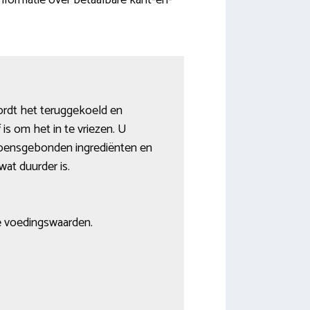
informatie over betaalbare kant-en-
ordt het teruggekoeld en
is om het in te vriezen. U
eizoensgebonden ingrediënten en
wat duurder is.
de voedingswaarden.