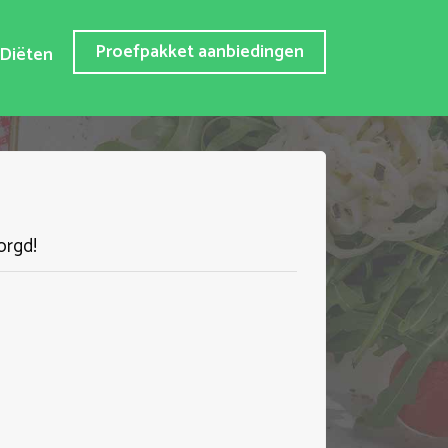
Proefpakket aanbiedingen
Diëten
orgd!