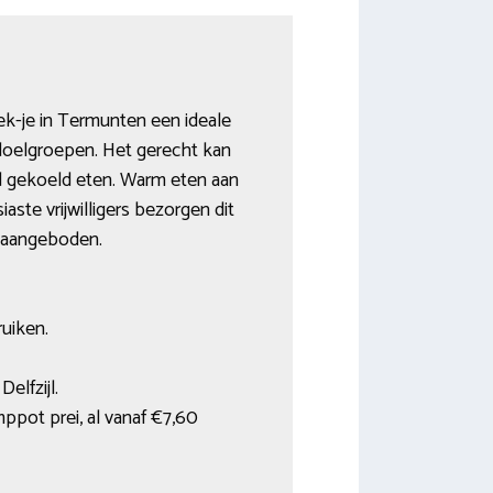
dek-je in Termunten een ideale
 doelgroepen. Het gerecht kan
d gekoeld eten. Warm eten aan
ste vrijwilligers bezorgen dit
t aangeboden.
uiken.
elfzijl.
ppot prei, al vanaf €7,60