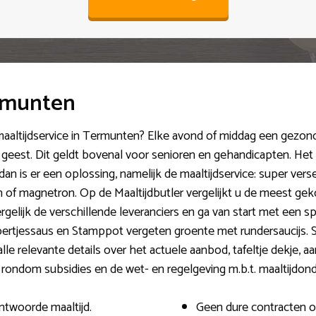
ermunten
 maaltijdservice in Termunten? Elke avond of middag een gezond
est. Dit geldt bovenal voor senioren en gehandicapten. Het is
, dan is er een oplossing, namelijk de maaltijdservice: super ver
n of magnetron. Op de Maaltijdbutler vergelijkt u de meest ge
ergelijk de verschillende leveranciers en ga van start met ee
ertjessaus en Stamppot vergeten groente met rundersaucijs. 
lle relevante details over het actuele aanbod, tafeltje dekje, a
 rondom subsidies en de wet- en regelgeving m.b.t. maaltijdon
ntwoorde maaltijd.
Geen dure contracten 