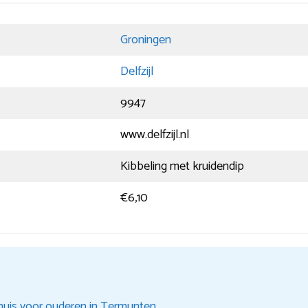
Groningen
Delfzijl
9947
www.delfzijl.nl
Kibbeling met kruidendip
€6,10
huis voor ouderen in Termunten