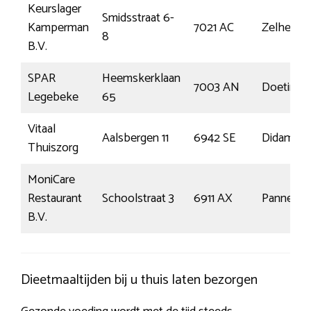
Keurslager
Smidsstraat 6-
Kamperman
7021 AC
Zelhem
8
B.V.
SPAR
Heemskerklaan
7003 AN
Doetinc
Legebeke
65
Vitaal
Aalsbergen 11
6942 SE
Didam
Thuiszorg
MoniCare
Restaurant
Schoolstraat 3
6911 AX
Pannerde
B.V.
Dieetmaaltijden bij u thuis laten bezorgen