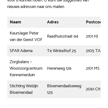
voor u kunnen doen. U kunt uw suggesties van
nieuwe adressen naar ons mailen.
Naam
Adres
Postcode
Keurslager Peter
Raadhuisstraat 94
2101 HJ
van der Geest VOF
SPAR Adema
Te Winkelhof 25
2105 TA
Zorgbalans –
Woonzorgcentrum
Herenweg 126
2101 MS
Kennemerduin
Stichting Welzijn
Bloemendaalseweg
2061 CH
Bloemendaal
125