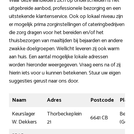
Waar deze aanbieders zich op onderscheiden is het
uitgebreide aanbod, professionele bezorging en een
uitstekende klantenservice. Ook op lokaal niveau zijn
er mogelijk prima zorginstellingen of cateringbedrijven
die zorg dragen voor het bereiden en/of het
thuisbezorgen van maaltijden bij bejaarden en andere
zwakke doelgroepen. Wellicht leveren zij ook warm
aan huis. Een aantal mogelijke lokale adressen
worden hieronder weergegeven. Vraag eens na of zij
hierin iets voor u kunnen betekenen. Stuur uw eigen
suggesties gerust naar ons door.
Naam
Adres
Postcode
Plaat
Keurslager
Thorbeckeplein
Beuni
6641 CB
W. Dekkers
21
(Gelde