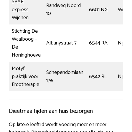
SPAR
Randweg Noord
express
6601 NX
Wijch
10
Wijchen
Stichting De
Waalboog –
Albanystraat 7
6544 RA
Nijme
De
Honinghoeve
Motyf,
Schependomlaan
praktijk voor
6542 RL
Nijme
17e
Ergotherapie
Dieetmaaltijden aan huis bezorgen
Op latere leeftijd wordt voeding meer en meer