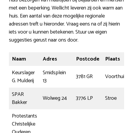
huis bezorgen van maaltijden bij bejaarden en mensen
met een beperking. Wellicht leveren zij ook warm aan
huis. Een aantal van deze mogelijke regionale
adressen treft u hieronder. Vraag eens na of zij hierin
iets voor u kunnen betekenen. Stuur uw eigen
suggesties gerust naar ons door.
Naam
Adres
Postcode
Plaats
Keurslager
Smidsplein
3781 GR
Voorthuizen
G. Mulderij
13
SPAR
Wolweg 24
3776 LP
Stroe
Bakker
Protestants
Christelijke
Ouderen