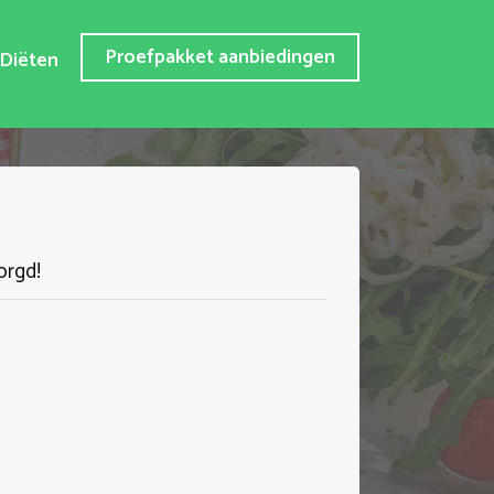
Proefpakket aanbiedingen
Diëten
orgd!