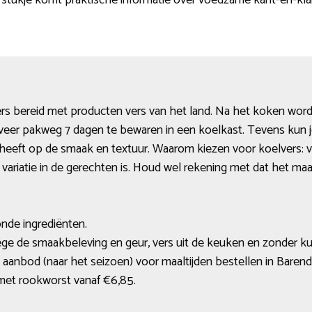
 stukje komt praktische informatie over voedzame kant-en-klar
rs bereid met producten vers van het land. Na het koken word
veer pakweg 7 dagen te bewaren in een koelkast. Tevens kun j
d heeft op de smaak en textuur. Waarom kiezen voor koelvers: 
variatie in de gerechten is. Houd wel rekening met dat het ma
nde ingrediënten.
ge de smaakbeleving en geur, vers uit de keuken en zonder k
aanbod (naar het seizoen) voor maaltijden bestellen in Barend
et rookworst vanaf €6,85.