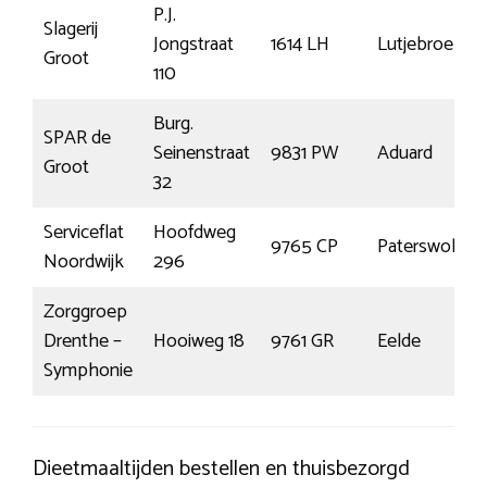
P.J.
Slagerij
Jongstraat
1614 LH
Lutjebroek
Groot
110
Burg.
SPAR de
Seinenstraat
9831 PW
Aduard
Groot
32
Serviceflat
Hoofdweg
9765 CP
Paterswolde
Noordwijk
296
Zorggroep
Drenthe –
Hooiweg 18
9761 GR
Eelde
Symphonie
Dieetmaaltijden bestellen en thuisbezorgd