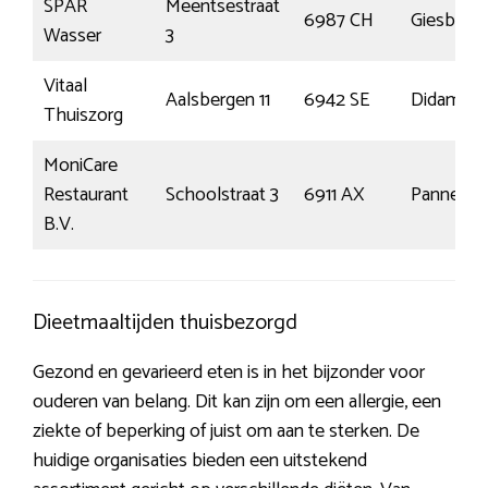
SPAR
Meentsestraat
6987 CH
Giesbeek
Wasser
3
Vitaal
Aalsbergen 11
6942 SE
Didam
Thuiszorg
MoniCare
Restaurant
Schoolstraat 3
6911 AX
Pannerde
B.V.
Dieetmaaltijden thuisbezorgd
Gezond en gevarieerd eten is in het bijzonder voor
ouderen van belang. Dit kan zijn om een allergie, een
ziekte of beperking of juist om aan te sterken. De
huidige organisaties bieden een uitstekend