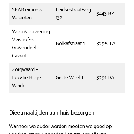
SPAR express
Leidsestraatweg
3443 BZ
Wo
Woerden
132
Woonvoorziening
Vlashof-’s
S-
Bolkafstraat 1
3295 TA
Gravendeel –
Gra
Cavent
Zorgwaard –
Locatie Hoge
Grote Weel 1
3291 DA
Stri
Weide
Dieetmaaltijden aan huis bezorgen
Wanneer we ouder worden moeten we goed op