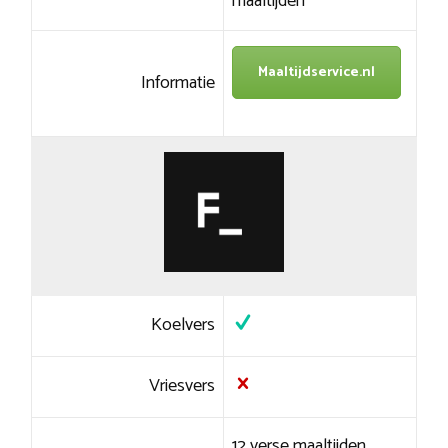
maaltijden
Maaltijdservice.nl
Informatie
Koelvers
Vriesvers
12 verse maaltijden