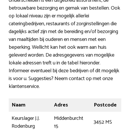
onderscheiden is een uitgebreid assortiment, de
betrouwbare bezorging en gemak van bestellen. Ook
op lokaal niveau zijn er mogelijk allerlei
cateringbedrijven, restaurants of zorginstellingen die
dagelijks actief zijn met de bereiding en/of bezorging
van maaltijden bij ouderen en mensen met een
beperking. Wellicht kan het ook warm aan huis
geleverd worden. De adresgegevens van mogelijke
lokale adressen treft u in de tabel hieronder.
Informeer eventueel bij deze bedrijven of dit mogelijk
is voor u. Suggesties? Neem contact op met onze
klantenservice.
Naam
Adres
Postcode
Pla
Keurslager J.J.
Middenburcht
3452 MS
Vle
Rodenburg
15