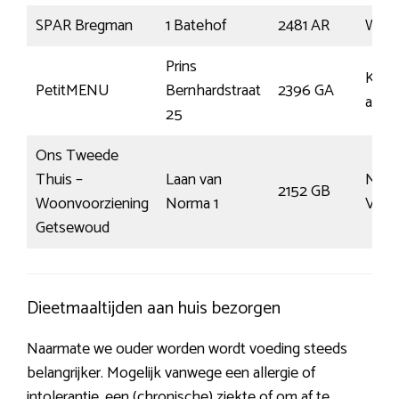
SPAR Bregman
1 Batehof
2481 AR
Woub
Prins
Koud
PetitMENU
Bernhardstraat
2396 GA
aan d
25
Ons Tweede
Thuis –
Laan van
Nieu
2152 GB
Woonvoorziening
Norma 1
Venn
Getsewoud
Dieetmaaltijden aan huis bezorgen
Naarmate we ouder worden wordt voeding steeds
belangrijker. Mogelijk vanwege een allergie of
intolerantie, een (chronische) ziekte of om af te