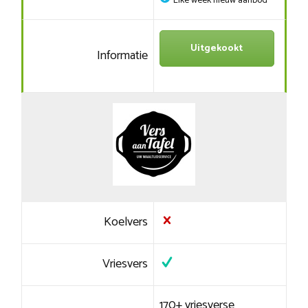
Elke week nieuw aanbod
Uitgekookt
Informatie
Koelvers
Vriesvers
170+ vriesverse