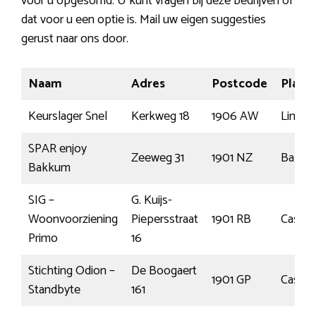
voor u opgesomd. U kunt vragen bij deze bedrijven of
dat voor u een optie is. Mail uw eigen suggesties
gerust naar ons door.
Naam
Adres
Postcode
Plaats
Keurslager Snel
Kerkweg 18
1906 AW
Limme
SPAR enjoy
Zeeweg 31
1901 NZ
Bakku
Bakkum
SIG –
G. Kuijs-
Woonvoorziening
Piepersstraat
1901 RB
Castri
Primo
16
Stichting Odion –
De Boogaert
1901 GP
Castri
Standbyte
161