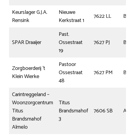
Keurslager G.J.A.
Nieuwe
7622 LL
Born
Rensink
Kerkstraat 1
Past.
SPAR Draaijer
Ossestraat
7627 PJ
Born
19
Pastoor
Zorgboerderij ’t
Ossestraat
7627 PM
Born
Klein Wierke
48
Carintreggeland –
Woonzorgcentrum
Titus
Titus
Brandsmahof
7606 SB
Alme
Brandsmahof
3
Almelo