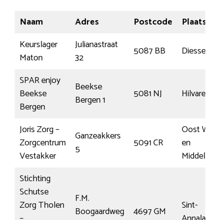
Naam
Adres
Postcode
Plaats
Keurslager
Julianastraat
5087 BB
Diessen
Maton
32
SPAR enjoy
Beekse
Beekse
5081 NJ
Hilvarenb
Bergen 1
Bergen
Joris Zorg –
Oost Wes
Ganzeakkers
Zorgcentrum
5091 CR
en
5
Vestakker
Middelbee
Stichting
Schutse
F.M.
Zorg Tholen
Sint-
Boogaardweg
4697 GM
–
Annaland