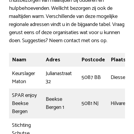
thuisbezorgen van maaltijden bij ouderen en
hulpbehoevenden. Wellicht bezorgen zij ook de
maaltijden warm. Verschillende van deze mogelijke
regionale adressen vindt u in de bijgaande tabel. Vraag
gerust eens of deze organisaties wat voor u kunnen
doen. Suggesties? Neem contact met ons op.
Naam
Adres
Postcode
Plaats
Keurslager
Julianastraat
5087 BB
Diessen
Maton
32
SPAR enjoy
Beekse
Beekse
5081 NJ
Hilvarenb
Bergen 1
Bergen
Stichting
Schutse