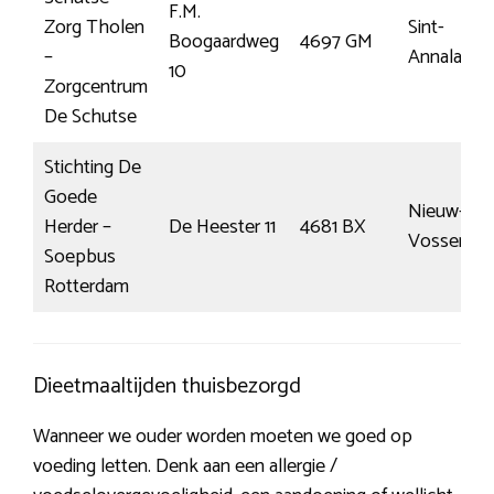
F.M.
Zorg Tholen
Sint-
Boogaardweg
4697 GM
–
Annaland
10
Zorgcentrum
De Schutse
Stichting De
Goede
Nieuw-
Herder –
De Heester 11
4681 BX
Vossemee
Soepbus
Rotterdam
Dieetmaaltijden thuisbezorgd
Wanneer we ouder worden moeten we goed op
voeding letten. Denk aan een allergie /